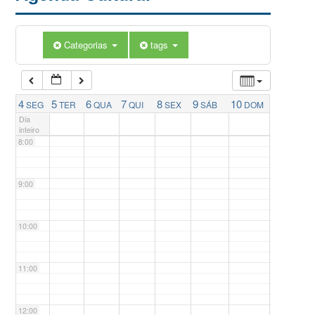
5:00
Categorias
tags
6:00
7:00
4
5
6
7
8
9
10
SEG
TER
QUA
QUI
SEX
SÁB
DOM
Dia
inteiro
8:00
9:00
10:00
11:00
12:00