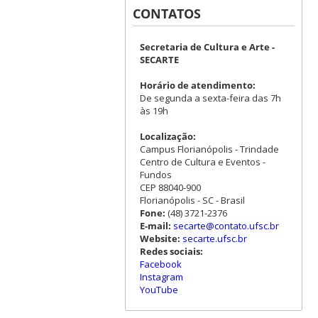
CONTATOS
Secretaria de Cultura e Arte -
SECARTE
Horário de atendimento:
De segunda a sexta-feira das 7h
às 19h
Localização:
Campus Florianópolis - Trindade
Centro de Cultura e Eventos -
Fundos
CEP 88040-900
Florianópolis - SC - Brasil
Fone:
(48) 3721-2376
E-mail:
secarte@contato.ufsc.br
Website:
secarte.ufsc.br
Redes sociais:
Facebook
Instagram
YouTube