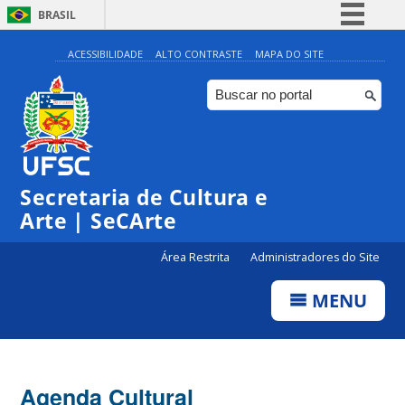
BRASIL
Simplifique!
ACESSIBILIDADE
ALTO CONTRASTE
MAPA DO SITE
Comunica BR
Participe
Acesso à informação
0:00
Legislação
Secretaria de Cultura e
Canais
1:00
Arte | SeCArte
Área Restrita
Administradores do Site
2:00
MENU
3:00
4:00
Agenda Cultural