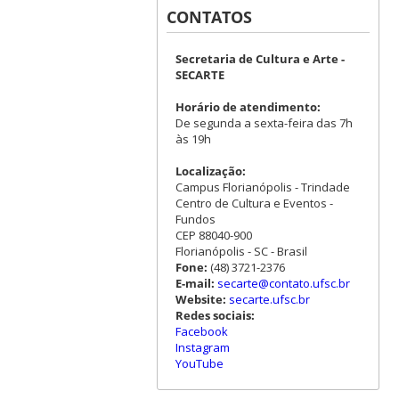
CONTATOS
Secretaria de Cultura e Arte -
SECARTE
Horário de atendimento:
De segunda a sexta-feira das 7h
às 19h
Localização:
Campus Florianópolis - Trindade
Centro de Cultura e Eventos -
Fundos
CEP 88040-900
Florianópolis - SC - Brasil
Fone:
(48) 3721-2376
E-mail:
secarte@contato.ufsc.br
Website:
secarte.ufsc.br
Redes sociais:
Facebook
Instagram
YouTube