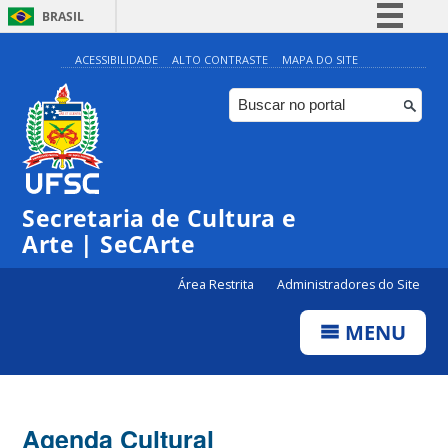
BRASIL
Simplifique!
ACESSIBILIDADE
ALTO CONTRASTE
MAPA DO SITE
Comunica BR
Participe
Acesso à informação
0:00
Legislação
Secretaria de Cultura e
Canais
1:00
Arte | SeCArte
Área Restrita
Administradores do Site
2:00
MENU
3:00
4:00
Agenda Cultural