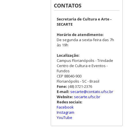
CONTATOS
Secretaria de Cultura e Arte -
SECARTE
Horário de atendimento:
De segunda a sexta-feira das 7h
às 19h
Localização:
Campus Florianópolis - Trindade
Centro de Cultura e Eventos -
Fundos
CEP 88040-900
Florianópolis - SC - Brasil
Fone:
(48) 3721-2376
E-mail:
secarte@contato.ufsc.br
Website:
secarte.ufsc.br
Redes sociais:
Facebook
Instagram
YouTube