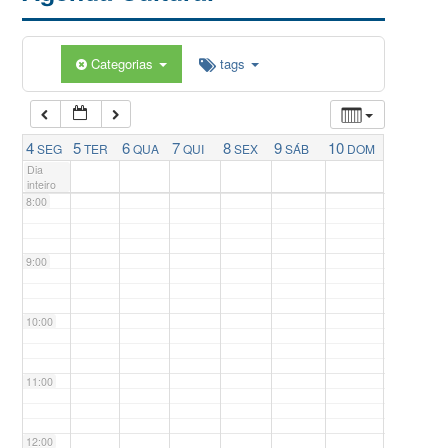
5:00
Categorias
tags
6:00
7:00
4
5
6
7
8
9
10
SEG
TER
QUA
QUI
SEX
SÁB
DOM
Dia
inteiro
8:00
9:00
10:00
11:00
12:00