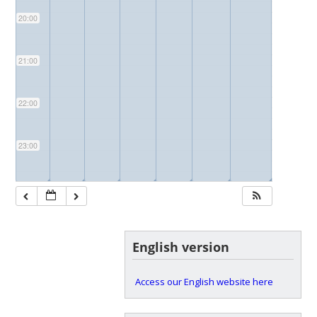
20:00
21:00
22:00
23:00
◢
◢
◢
◢
◢
◢
◢
English version
Access our English website here