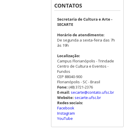
CONTATOS
Secretaria de Cultura e Arte -
SECARTE
Horário de atendimento:
De segunda a sexta-feira das 7h
às 19h
Localização:
Campus Florianópolis - Trindade
Centro de Cultura e Eventos -
Fundos
CEP 88040-900
Florianópolis - SC - Brasil
Fone:
(48) 3721-2376
E-mail:
secarte@contato.ufsc.br
Website:
secarte.ufsc.br
Redes sociais:
Facebook
Instagram
YouTube