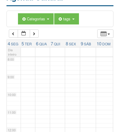
5:00
Categorias
tags
6:00
7:00
4
5
6
7
8
9
10
SEG
TER
QUA
QUI
SEX
SÁB
DOM
Dia
inteiro
8:00
9:00
10:00
11:00
12:00