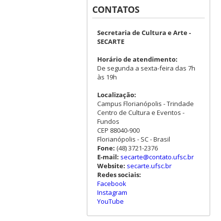
CONTATOS
Secretaria de Cultura e Arte -
SECARTE
Horário de atendimento:
De segunda a sexta-feira das 7h
às 19h
Localização:
Campus Florianópolis - Trindade
Centro de Cultura e Eventos -
Fundos
CEP 88040-900
Florianópolis - SC - Brasil
Fone:
(48) 3721-2376
E-mail:
secarte@contato.ufsc.br
Website:
secarte.ufsc.br
Redes sociais:
Facebook
Instagram
YouTube