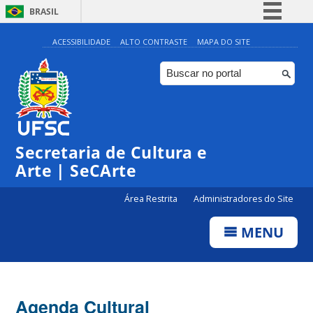
BRASIL
Simplifique!
ACESSIBILIDADE
ALTO CONTRASTE
MAPA DO SITE
Comunica BR
Participe
Acesso à informação
0:00
Legislação
Secretaria de Cultura e
Canais
1:00
Arte | SeCArte
Área Restrita
Administradores do Site
2:00
MENU
3:00
4:00
Agenda Cultural