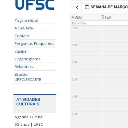
SEMANA DE MARÇO
4
5
SEG
TER
Pagina inicial
Dia inteiro
A SeCArte
0:00
Contato
Perguntas Frequentes
1:00
Equipe
Organograma
2:00
Relatórios
Brasão
UFSC/SECARTE
3:00
4:00
ATIVIDADES
CULTURAIS
5:00
Agenda Cultural
65 anos | UFSC