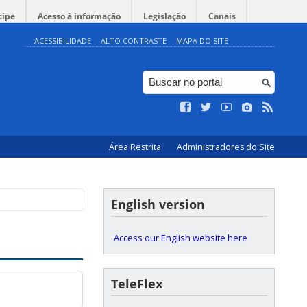
cipe
Acesso à informação
Legislação
Canais
ACESSIBILIDADE
ALTO CONTRASTE
MAPA DO SITE
Área Restrita
Administradores do Site
English version
Access our English website here
TeleFlex