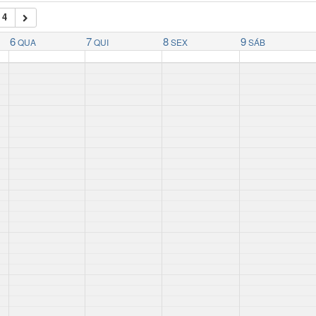
 4
6
7
8
9
QUA
QUI
SEX
SÁB