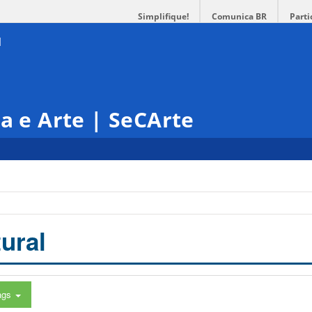
Simplifique!
Comunica BR
Parti
ra e Arte | SeCArte
ural
ags