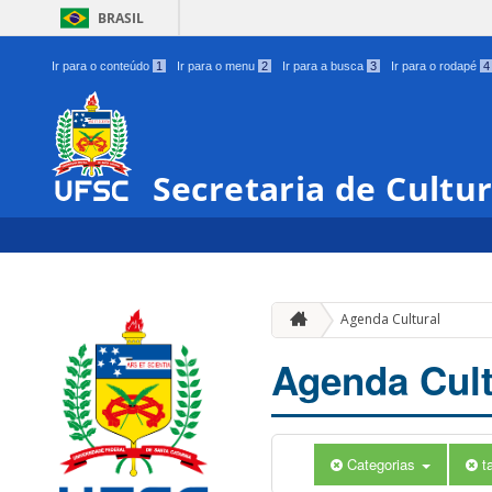
BRASIL
Ir para o conteúdo
1
Ir para o menu
2
Ir para a busca
3
Ir para o rodapé
4
Secretaria de Cultu
Agenda Cultural
Agenda Cult
Categorias
t