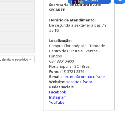
Secretaria de Cultura e Arte -
SECARTE
Horário de atendimento:
De segunda a sexta-feira das 7h
às 19h
Localização:
Campus Florianópolis - Trindade
Centro de Cultura e Eventos -
Fundos
calendário escolhido
CEP 88040-900
Florianópolis - SC - Brasil
Fone:
(48) 3721-2376
E-mail:
secarte@contato.ufsc.br
Website:
secarte.ufsc.br
Redes sociais:
Facebook
Instagram
YouTube