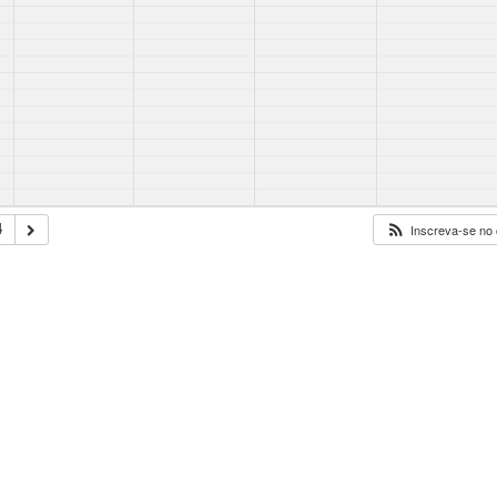
4
Inscreva-se no 