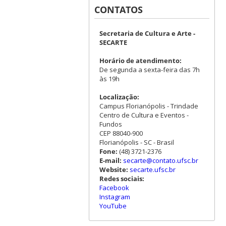
CONTATOS
Secretaria de Cultura e Arte -
SECARTE
Horário de atendimento:
De segunda a sexta-feira das 7h
às 19h
Localização:
Campus Florianópolis - Trindade
Centro de Cultura e Eventos -
Fundos
CEP 88040-900
Florianópolis - SC - Brasil
Fone:
(48) 3721-2376
E-mail:
secarte@contato.ufsc.br
Website:
secarte.ufsc.br
Redes sociais:
Facebook
Instagram
YouTube