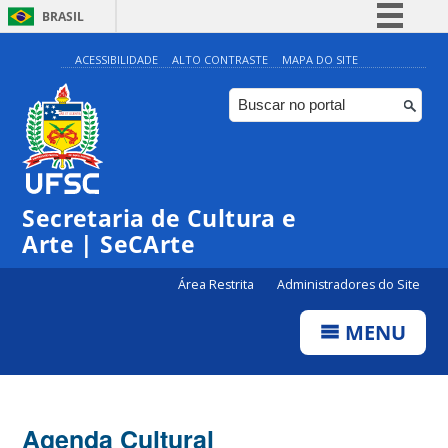
BRASIL
Simplifique!
ACESSIBILIDADE
ALTO CONTRASTE
MAPA DO SITE
Comunica BR
Participe
Acesso à informação
0:00
Legislação
Secretaria de Cultura e
Canais
1:00
Arte | SeCArte
Área Restrita
Administradores do Site
2:00
MENU
3:00
4:00
Agenda Cultural