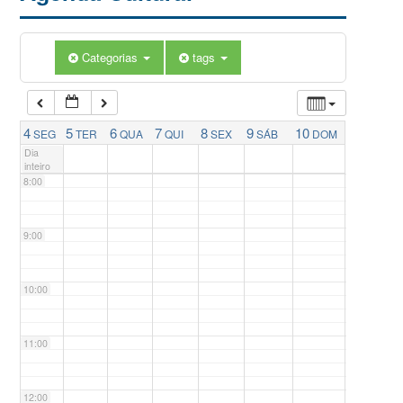
5:00
Categorias
tags
6:00
7:00
4
5
6
7
8
9
10
SEG
TER
QUA
QUI
SEX
SÁB
DOM
Dia
inteiro
8:00
9:00
10:00
11:00
12:00