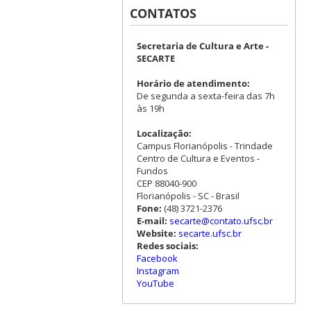
CONTATOS
Secretaria de Cultura e Arte -
SECARTE
Horário de atendimento:
De segunda a sexta-feira das 7h
às 19h
Localização:
Campus Florianópolis - Trindade
Centro de Cultura e Eventos -
Fundos
CEP 88040-900
Florianópolis - SC - Brasil
Fone:
(48) 3721-2376
E-mail:
secarte@contato.ufsc.br
Website:
secarte.ufsc.br
Redes sociais:
Facebook
Instagram
YouTube