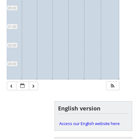
20:00
21:00
22:00
23:00
◢
◢
◢
◢
◢
◢
◢
English version
Access our English website here