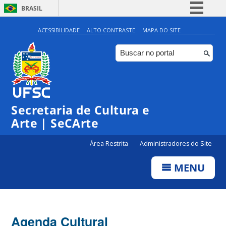
BRASIL
Simplifique!
ACESSIBILIDADE
ALTO CONTRASTE
MAPA DO SITE
Comunica BR
Participe
Acesso à informação
Legislação
Secretaria de Cultura e
Canais
Arte | SeCArte
Área Restrita
Administradores do Site
MENU
Agenda Cultural