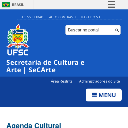
BRASIL
Simplifique!
ACESSIBILIDADE
ALTO CONTRASTE
MAPA DO SITE
Comunica BR
Participe
Acesso à informação
Legislação
Secretaria de Cultura e
Canais
Arte | SeCArte
Área Restrita
Administradores do Site
MENU
Agenda Cultural