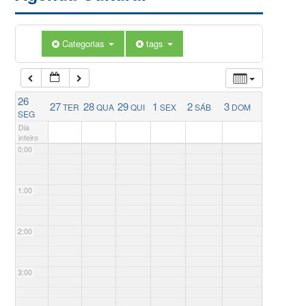
Categorias
tags
26
27
28
29
1
2
3
TER
QUA
QUI
SEX
SÁB
DOM
SEG
Dia
inteiro
0:00
1:00
2:00
3:00