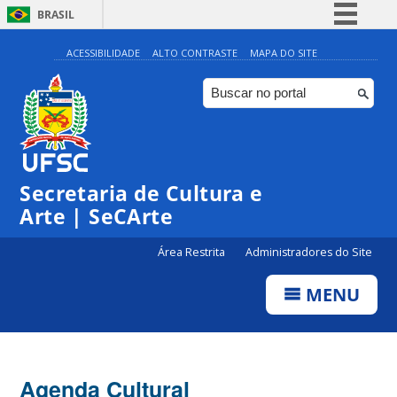
BRASIL
Simplifique!
ACESSIBILIDADE
ALTO CONTRASTE
MAPA DO SITE
Comunica BR
Participe
Acesso à informação
Legislação
Secretaria de Cultura e
Canais
Arte | SeCArte
Área Restrita
Administradores do Site
MENU
Agenda Cultural