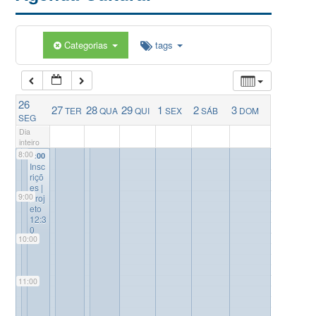
5:00
Categorias
tags
6:00
26
27
28
29
1
2
3
TER
QUA
QUI
SEX
SÁB
DOM
7:00
SEG
Dia
inteiro
8:00
8:00
Insc
riçõ
es |
9:00
Proj
eto
12:3
0
10:00
11:00