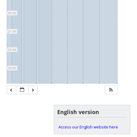
20:00
21:00
22:00
23:00
◢
◢
◢
◢
◢
◢
◢
◢
◢
English version
Access our English website here