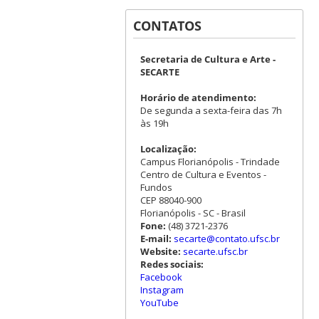
CONTATOS
Secretaria de Cultura e Arte -
SECARTE
Horário de atendimento:
De segunda a sexta-feira das 7h
às 19h
Localização:
Campus Florianópolis - Trindade
Centro de Cultura e Eventos -
Fundos
CEP 88040-900
Florianópolis - SC - Brasil
Fone:
(48) 3721-2376
E-mail:
secarte@contato.ufsc.br
Website:
secarte.ufsc.br
Redes sociais:
Facebook
Instagram
YouTube