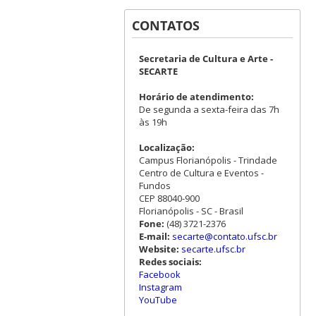
CONTATOS
Secretaria de Cultura e Arte -
SECARTE
Horário de atendimento:
De segunda a sexta-feira das 7h
às 19h
Localização:
Campus Florianópolis - Trindade
Centro de Cultura e Eventos -
Fundos
CEP 88040-900
Florianópolis - SC - Brasil
Fone:
(48) 3721-2376
E-mail:
secarte@contato.ufsc.br
Website:
secarte.ufsc.br
Redes sociais:
Facebook
Instagram
YouTube