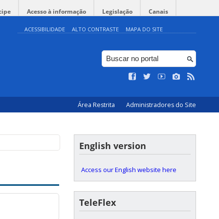
cipe
Acesso à informação
Legislação
Canais
ACESSIBILIDADE
ALTO CONTRASTE
MAPA DO SITE
Área Restrita
Administradores do Site
English version
Access our English website here
TeleFlex