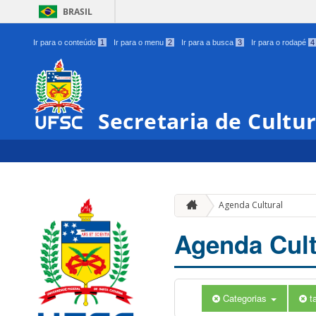
BRASIL
Ir para o conteúdo
1
Ir para o menu
2
Ir para a busca
3
Ir para o rodapé
4
Secretaria de Cultu
Agenda Cultural
Agenda Cult
Categorias
t