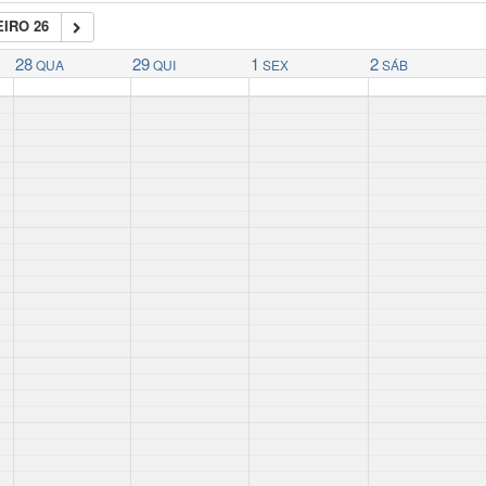
IRO 26
28
29
1
2
QUA
QUI
SEX
SÁB