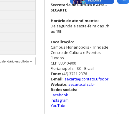
Secretaria de Cultura e Arte -
SECARTE
Horário de atendimento:
De segunda a sexta-feira das 7h
às 19h
Localização:
Campus Florianópolis - Trindade
Centro de Cultura e Eventos -
Fundos
calendário escolhido
CEP 88040-900
Florianópolis - SC - Brasil
Fone:
(48) 3721-2376
E-mail:
secarte@contato.ufsc.br
Website:
secarte.ufsc.br
Redes sociais:
Facebook
Instagram
YouTube