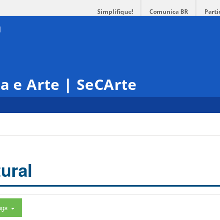
Simplifique!
Comunica BR
Parti
ra e Arte | SeCArte
ural
ags