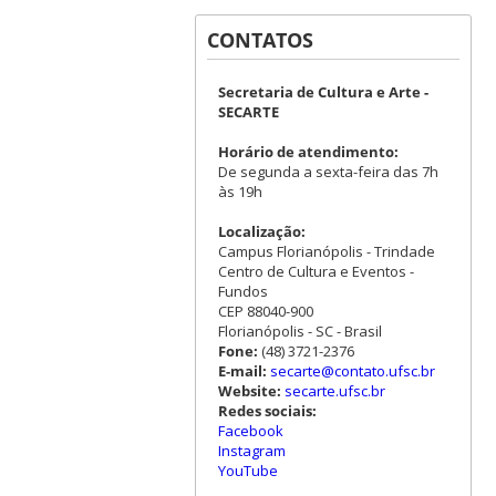
CONTATOS
Secretaria de Cultura e Arte -
SECARTE
Horário de atendimento:
De segunda a sexta-feira das 7h
às 19h
Localização:
Campus Florianópolis - Trindade
Centro de Cultura e Eventos -
Fundos
CEP 88040-900
Florianópolis - SC - Brasil
Fone:
(48) 3721-2376
E-mail:
secarte@contato.ufsc.br
Website:
secarte.ufsc.br
Redes sociais:
Facebook
Instagram
YouTube