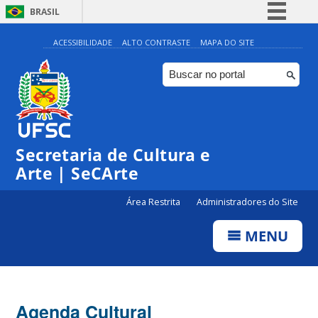
BRASIL
Simplifique!
ACESSIBILIDADE
ALTO CONTRASTE
MAPA DO SITE
Comunica BR
Participe
Acesso à informação
Legislação
0:00
Secretaria de Cultura e
Canais
Arte | SeCArte
1:00
Área Restrita
Administradores do Site
2:00
MENU
3:00
4:00
Agenda Cultural