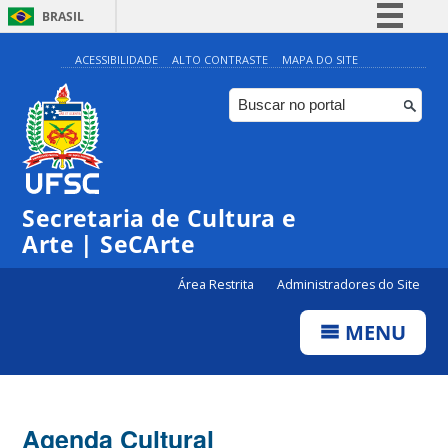
BRASIL
Simplifique!
ACESSIBILIDADE
ALTO CONTRASTE
MAPA DO SITE
Comunica BR
Participe
Acesso à informação
Legislação
0:00
Secretaria de Cultura e
Canais
Arte | SeCArte
1:00
Área Restrita
Administradores do Site
2:00
MENU
3:00
4:00
Agenda Cultural