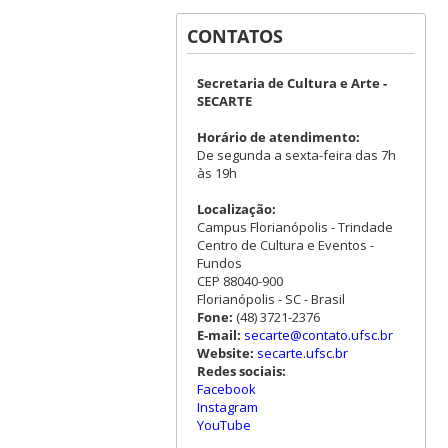
CONTATOS
Secretaria de Cultura e Arte -
SECARTE
Horário de atendimento:
De segunda a sexta-feira das 7h
às 19h
Localização:
Campus Florianópolis - Trindade
Centro de Cultura e Eventos -
Fundos
CEP 88040-900
Florianópolis - SC - Brasil
Fone:
(48) 3721-2376
E-mail:
secarte@contato.ufsc.br
Website:
secarte.ufsc.br
Redes sociais:
Facebook
Instagram
YouTube