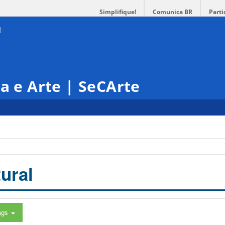
Simplifique!
Comunica BR
Parti
ra e Arte | SeCArte
ural
ags