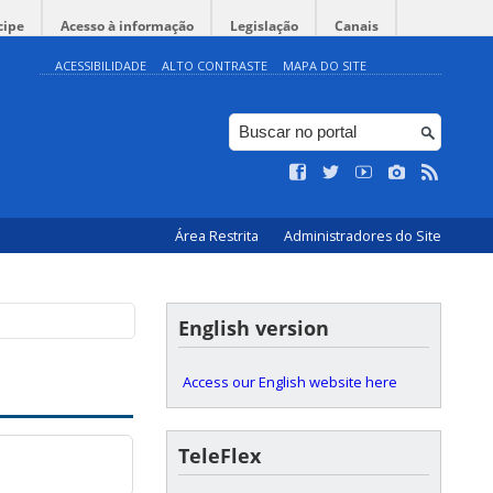
cipe
Acesso à informação
Legislação
Canais
ACESSIBILIDADE
ALTO CONTRASTE
MAPA DO SITE
Área Restrita
Administradores do Site
English version
Access our English website here
TeleFlex