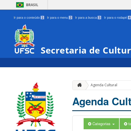
BRASIL
Ir para o conteúdo
1
Ir para o menu
2
Ir para a busca
3
Ir para o rodapé
4
Secretaria de Cultu
Agenda Cultural
Agenda Cult
Categorias
t