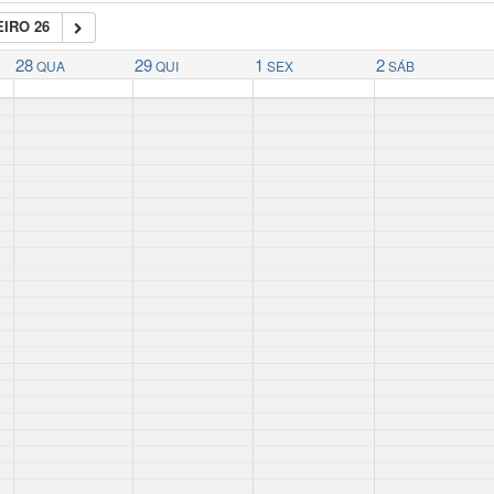
IRO 26
28
29
1
2
QUA
QUI
SEX
SÁB