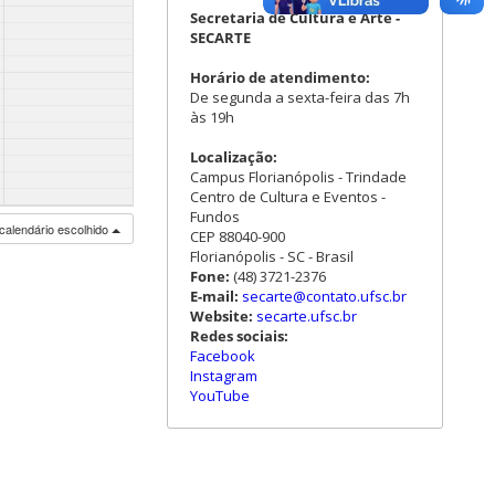
Secretaria de Cultura e Arte -
SECARTE
Horário de atendimento:
De segunda a sexta-feira das 7h
às 19h
Localização:
Campus Florianópolis - Trindade
Centro de Cultura e Eventos -
Fundos
calendário escolhido
CEP 88040-900
Florianópolis - SC - Brasil
Fone:
(48) 3721-2376
E-mail:
secarte@contato.ufsc.br
Website:
secarte.ufsc.br
Redes sociais:
Facebook
Instagram
YouTube