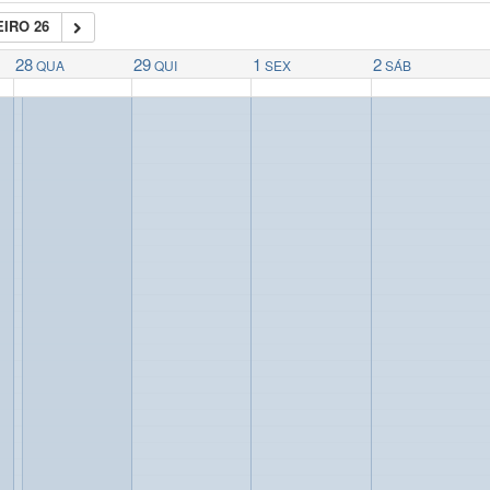
IRO 26
28
29
1
2
QUA
QUI
SEX
SÁB