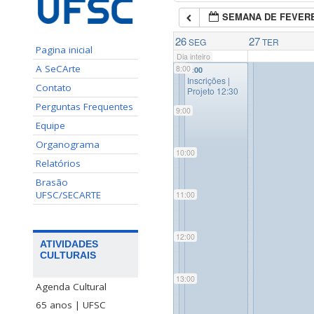
SEMANA DE FEVERE
7:00
26
27
SEG
TER
Pagina inicial
Dia inteiro
A SeCArte
8:00
8:00
Inscrições |
Contato
Projeto 12:30
Perguntas Frequentes
9:00
Equipe
Organograma
10:00
Relatórios
Brasão
UFSC/SECARTE
11:00
12:00
ATIVIDADES
CULTURAIS
13:00
Agenda Cultural
65 anos | UFSC