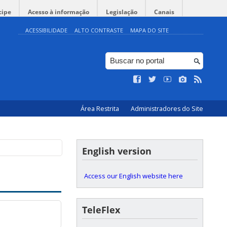
cipe
Acesso à informação
Legislação
Canais
ACESSIBILIDADE
ALTO CONTRASTE
MAPA DO SITE
◤
Inscrições | Projeto
12:30
Área Restrita
Administradores do Site
English version
Access our English website here
TeleFlex