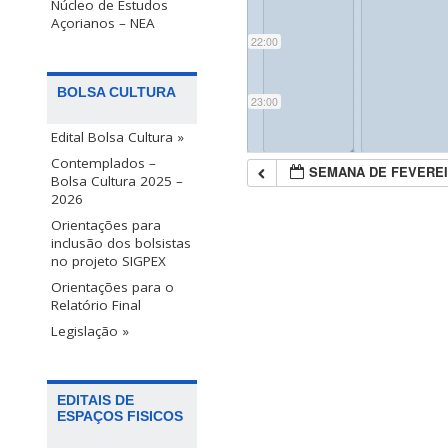
Núcleo de Estudos
Açorianos – NEA
22:00
BOLSA CULTURA
23:00
Edital Bolsa Cultura »
◢
◢
Contemplados –
SEMANA DE FEVEREI
Bolsa Cultura 2025 –
2026
Orientações para
inclusão dos bolsistas
no projeto SIGPEX
Orientações para o
Relatório Final
Legislação »
EDITAIS DE
ESPAÇOS FISICOS