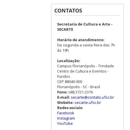
CONTATOS
Secretaria de Cultura e Arte -
SECARTE
Horário de atendimento:
De segunda a sexta-feira das 7h
às 19h
Localização:
Campus Florianópolis - Trindade
Centro de Cultura e Eventos -
Fundos
CEP 88040-900
Florianópolis - SC - Brasil
Fone:
(48) 3721-2376
E-mail:
secarte@contato.ufsc.br
Website:
secarte.ufsc.br
Redes sociais:
Facebook
Instagram
YouTube