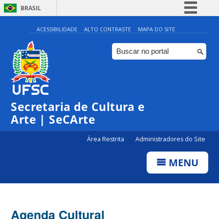
BRASIL
Simplifique!
ACESSIBILIDADE
ALTO CONTRASTE
MAPA DO SITE
Comunica BR
Participe
Acesso à informação
Legislação
0:00
Secretaria de Cultura e
Canais
Arte | SeCArte
1:00
Área Restrita
Administradores do Site
2:00
MENU
3:00
4:00
Agenda Cultural