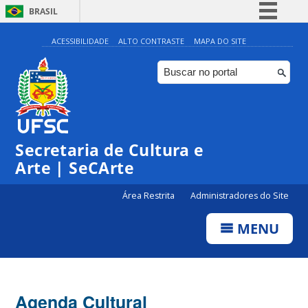
BRASIL
Simplifique!
ACESSIBILIDADE
ALTO CONTRASTE
MAPA DO SITE
Comunica BR
Participe
Acesso à informação
Legislação
0:00
Secretaria de Cultura e
Canais
Arte | SeCArte
1:00
Área Restrita
Administradores do Site
2:00
MENU
3:00
4:00
Agenda Cultural