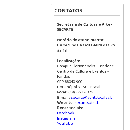
CONTATOS
Secretaria de Cultura e Arte -
SECARTE
Horário de atendimento:
De segunda a sexta-feira das 7h
às 19h
Localização:
Campus Florianópolis - Trindade
Centro de Cultura e Eventos -
Fundos
CEP 88040-900
Florianópolis - SC - Brasil
Fone:
(48) 3721-2376
E-mail:
secarte@contato.ufsc.br
Website:
secarte.ufsc.br
Redes sociais:
Facebook
Instagram
YouTube