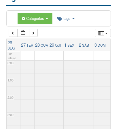
Categorias
tags
26
27
28
29
1
2
3
TER
QUA
QUI
SEX
SÁB
DOM
SEG
Dia
inteiro
0:00
1:00
2:00
3:00