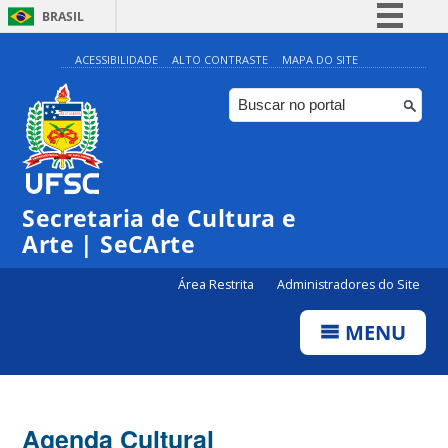
BRASIL
Simplifique!
ACESSIBILIDADE
ALTO CONTRASTE
MAPA DO SITE
Comunica BR
Participe
Acesso à informação
Legislação
Secretaria de Cultura e
Canais
Arte | SeCArte
Área Restrita
Administradores do Site
MENU
Agenda Cultural