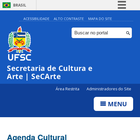
BRASIL
Simplifique!
ACESSIBILIDADE
ALTO CONTRASTE
MAPA DO SITE
Comunica BR
Participe
Acesso à informação
Legislação
0:00
Secretaria de Cultura e
Canais
Arte | SeCArte
1:00
Área Restrita
Administradores do Site
2:00
MENU
3:00
4:00
Agenda Cultural