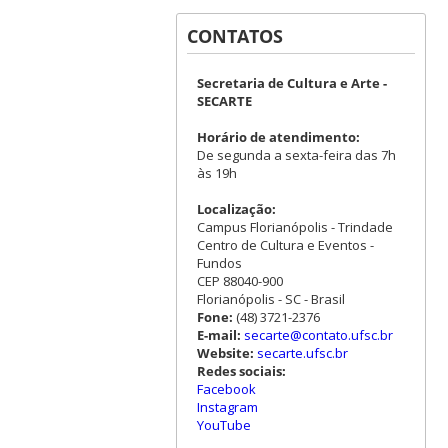
CONTATOS
Secretaria de Cultura e Arte -
SECARTE
Horário de atendimento:
De segunda a sexta-feira das 7h
às 19h
Localização:
Campus Florianópolis - Trindade
Centro de Cultura e Eventos -
Fundos
CEP 88040-900
Florianópolis - SC - Brasil
Fone:
(48) 3721-2376
E-mail:
secarte@contato.ufsc.br
Website:
secarte.ufsc.br
Redes sociais:
Facebook
Instagram
YouTube