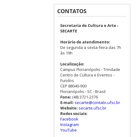
CONTATOS
Secretaria de Cultura e Arte -
SECARTE
Horário de atendimento:
De segunda a sexta-feira das 7h
às 19h
Localização:
Campus Florianópolis - Trindade
Centro de Cultura e Eventos -
Fundos
CEP 88040-900
Florianópolis - SC - Brasil
Fone:
(48) 3721-2376
E-mail:
secarte@contato.ufsc.br
Website:
secarte.ufsc.br
Redes sociais:
Facebook
Instagram
YouTube