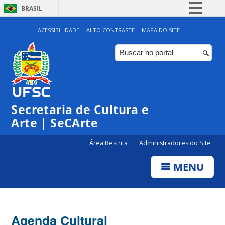
BRASIL
Simplifique!
ACESSIBILIDADE
ALTO CONTRASTE
MAPA DO SITE
Comunica BR
Participe
Acesso à informação
Legislação
0:00
Secretaria de Cultura e
Canais
Arte | SeCArte
1:00
Área Restrita
Administradores do Site
2:00
MENU
3:00
4:00
Agenda Cultural