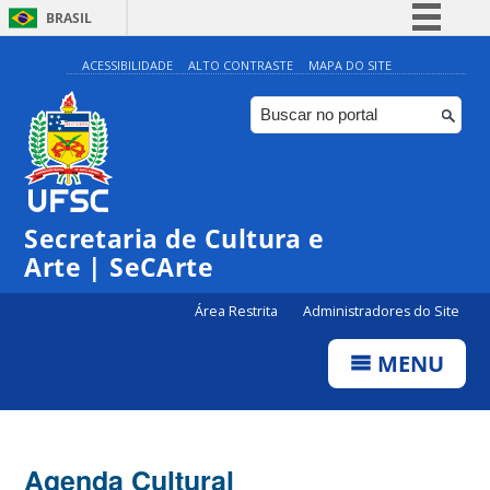
BRASIL
Simplifique!
ACESSIBILIDADE
ALTO CONTRASTE
MAPA DO SITE
Comunica BR
Participe
Acesso à informação
Legislação
0:00
Secretaria de Cultura e
Canais
Arte | SeCArte
1:00
Área Restrita
Administradores do Site
2:00
MENU
3:00
4:00
Agenda Cultural