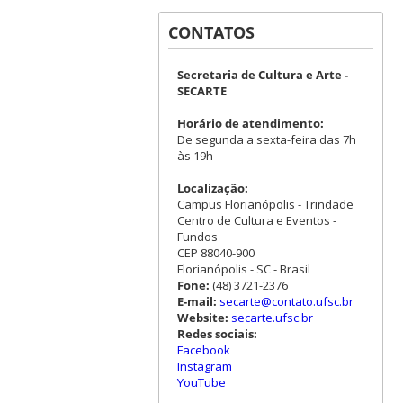
CONTATOS
Secretaria de Cultura e Arte -
SECARTE
Horário de atendimento:
De segunda a sexta-feira das 7h
às 19h
Localização:
Campus Florianópolis - Trindade
Centro de Cultura e Eventos -
Fundos
CEP 88040-900
Florianópolis - SC - Brasil
Fone:
(48) 3721-2376
E-mail:
secarte@contato.ufsc.br
Website:
secarte.ufsc.br
Redes sociais:
Facebook
Instagram
YouTube