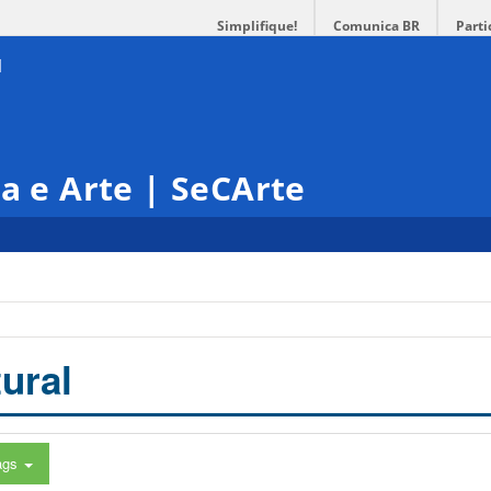
Simplifique!
Comunica BR
Parti
ra e Arte | SeCArte
ural
ags