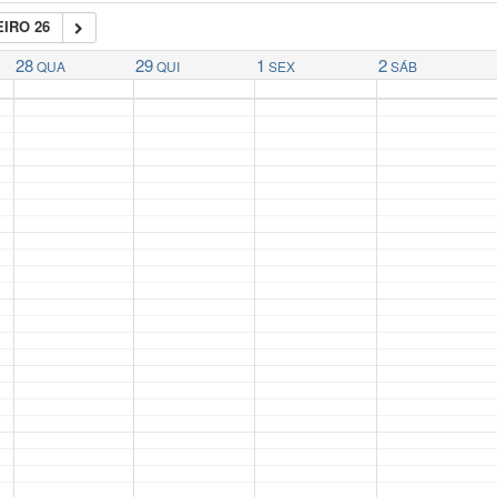
IRO 26
28
29
1
2
QUA
QUI
SEX
SÁB