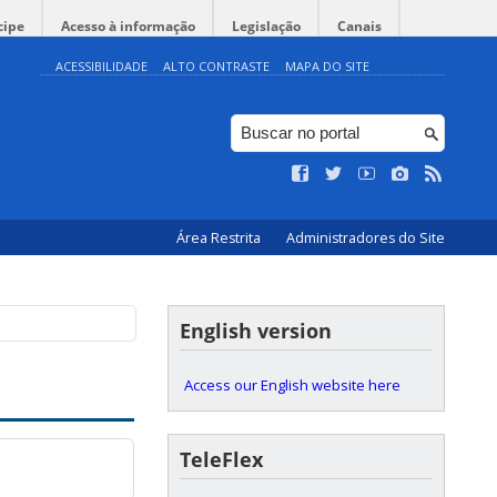
cipe
Acesso à informação
Legislação
Canais
ACESSIBILIDADE
ALTO CONTRASTE
MAPA DO SITE
Área Restrita
Administradores do Site
English version
Access our English website here
TeleFlex