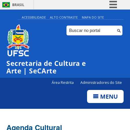
BRASIL
Simplifique!
ACESSIBILIDADE
ALTO CONTRASTE
MAPA DO SITE
Comunica BR
Participe
Acesso à informação
Legislação
Secretaria de Cultura e
Canais
Arte | SeCArte
Área Restrita
Administradores do Site
MENU
Agenda Cultural