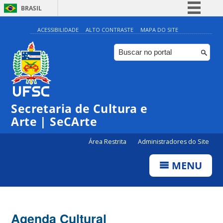
BRASIL
Simplifique!
ACESSIBILIDADE
ALTO CONTRASTE
MAPA DO SITE
Comunica BR
Participe
Acesso à informação
Legislação
Secretaria de Cultura e
Canais
Arte | SeCArte
Área Restrita
Administradores do Site
MENU
Agenda Cultural