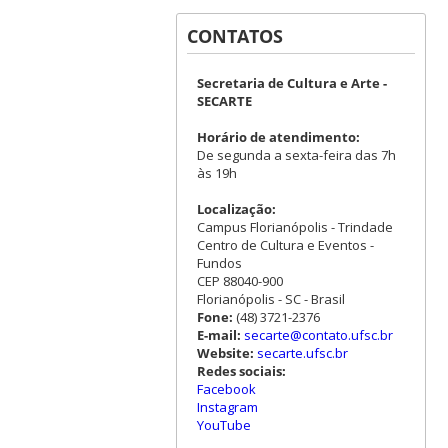
CONTATOS
Secretaria de Cultura e Arte -
SECARTE
Horário de atendimento:
De segunda a sexta-feira das 7h
às 19h
Localização:
Campus Florianópolis - Trindade
Centro de Cultura e Eventos -
Fundos
CEP 88040-900
Florianópolis - SC - Brasil
Fone:
(48) 3721-2376
E-mail:
secarte@contato.ufsc.br
Website:
secarte.ufsc.br
Redes sociais:
Facebook
Instagram
YouTube