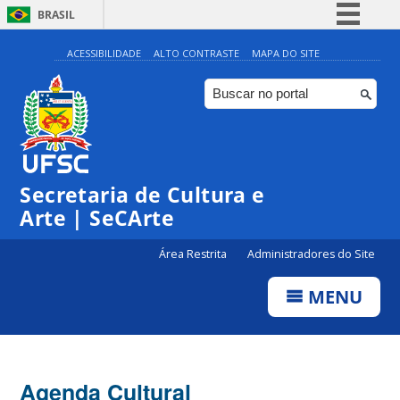
BRASIL
Simplifique!
ACESSIBILIDADE
ALTO CONTRASTE
MAPA DO SITE
Comunica BR
Participe
Acesso à informação
◤
◤
◤
◤
Legislação
0:00
Edital
Edital
Edital
Edital
Bolsa
|
Bolsa
Bolsa
Secretaria de Cultura e
Canais
Cultura
Centr
Cultura
Cultura
2024
o de
2024
2024
Arte | SeCArte
1:00
Cultur
a de
Event
Área Restrita
Administradores do Site
os –
2:00
Exter
no
MENU
3:00
4:00
Agenda Cultural