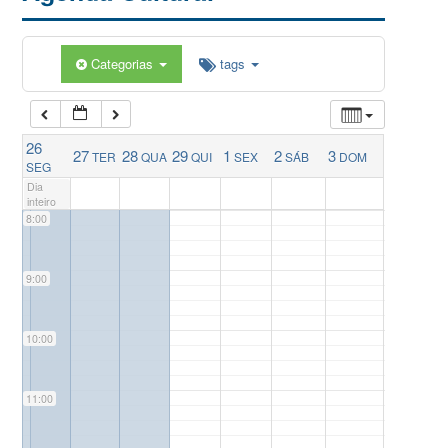
5:00
Categorias
tags
6:00
26
27
28
29
1
2
3
TER
QUA
QUI
SEX
SÁB
DOM
7:00
SEG
Dia
inteiro
8:00
9:00
10:00
11:00