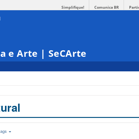
Simplifique!
Comunica BR
Parti
ra e Arte | SeCArte
ural
tags