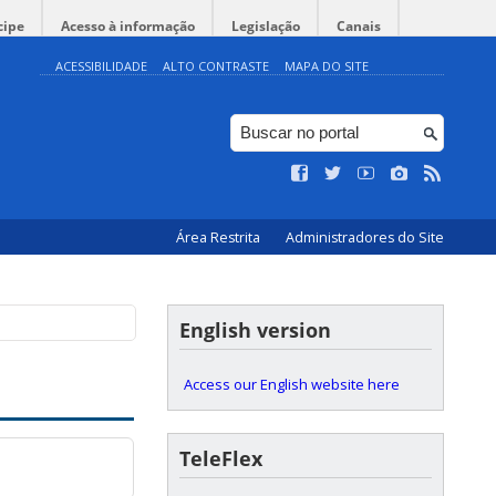
cipe
Acesso à informação
Legislação
Canais
ACESSIBILIDADE
ALTO CONTRASTE
MAPA DO SITE
Área Restrita
Administradores do Site
English version
Access our English website here
TeleFlex