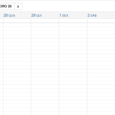
IRO 26
28
29
1
2
QUA
QUI
SEX
SÁB