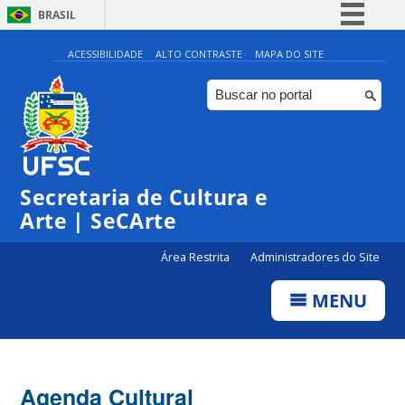
BRASIL
Simplifique!
ACESSIBILIDADE
ALTO CONTRASTE
MAPA DO SITE
Comunica BR
Participe
Acesso à informação
Legislação
Secretaria de Cultura e
Canais
Arte | SeCArte
Área Restrita
Administradores do Site
MENU
Agenda Cultural