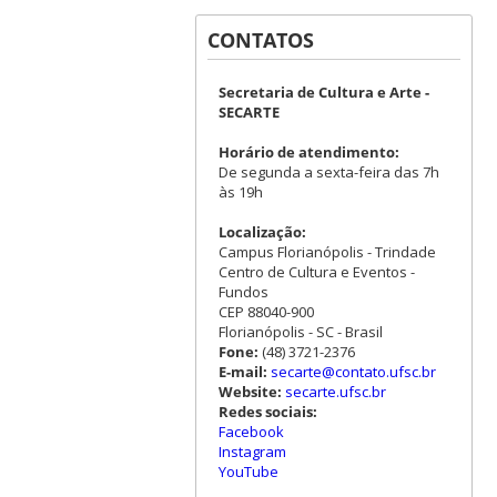
CONTATOS
Secretaria de Cultura e Arte -
SECARTE
Horário de atendimento:
De segunda a sexta-feira das 7h
às 19h
Localização:
Campus Florianópolis - Trindade
Centro de Cultura e Eventos -
Fundos
CEP 88040-900
Florianópolis - SC - Brasil
Fone:
(48) 3721-2376
E-mail:
secarte@contato.ufsc.br
Website:
secarte.ufsc.br
Redes sociais:
Facebook
Instagram
YouTube