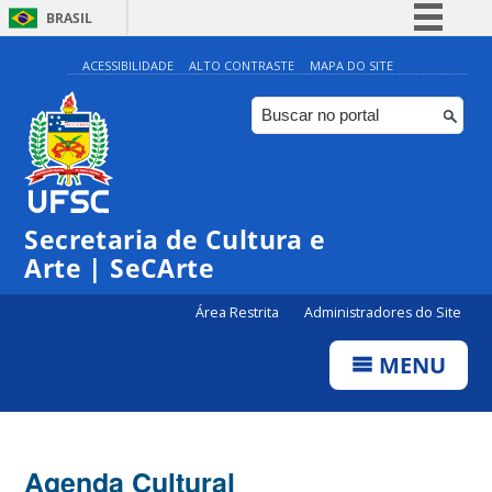
BRASIL
Simplifique!
ACESSIBILIDADE
ALTO CONTRASTE
MAPA DO SITE
Comunica BR
Participe
Acesso à informação
Legislação
0:00
Secretaria de Cultura e
Canais
Arte | SeCArte
1:00
Área Restrita
Administradores do Site
2:00
MENU
3:00
4:00
Agenda Cultural