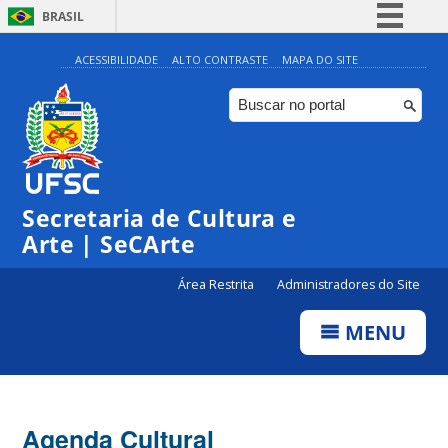
BRASIL
Simplifique!
ACESSIBILIDADE
ALTO CONTRASTE
MAPA DO SITE
Comunica BR
Participe
Acesso à informação
Legislação
Secretaria de Cultura e
Canais
Arte | SeCArte
Área Restrita
Administradores do Site
MENU
Agenda Cultural