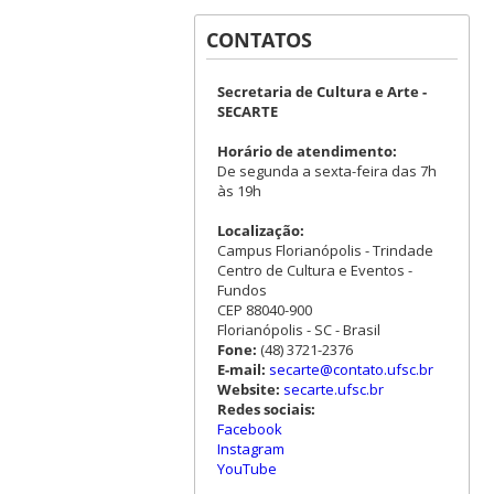
CONTATOS
Secretaria de Cultura e Arte -
SECARTE
Horário de atendimento:
De segunda a sexta-feira das 7h
às 19h
Localização:
Campus Florianópolis - Trindade
Centro de Cultura e Eventos -
Fundos
CEP 88040-900
Florianópolis - SC - Brasil
Fone:
(48) 3721-2376
E-mail:
secarte@contato.ufsc.br
Website:
secarte.ufsc.br
Redes sociais:
Facebook
Instagram
YouTube