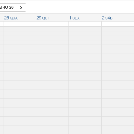
IRO 26
28
29
1
2
QUA
QUI
SEX
SÁB