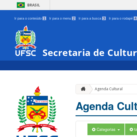
BRASIL
Ir para o conteúdo
1
Ir para o menu
2
Ir para a busca
3
Ir para o rodapé
4
Secretaria de Cultu
Agenda Cultural
Agenda Cult
Categorias
t