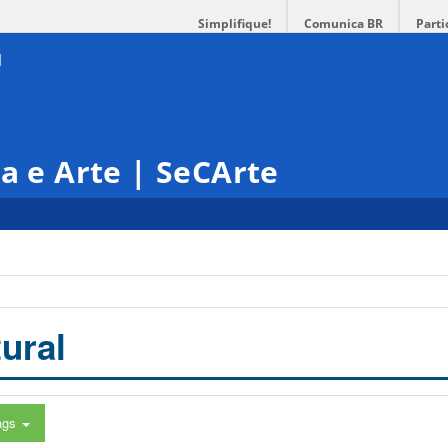
Simplifique!
Comunica BR
Parti
ra e Arte | SeCArte
ural
ags