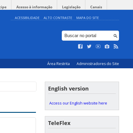
cipe
Acesso à informação
Legislação
Canais
ACESSIBILIDADE
ALTO CONTRASTE
MAPA DO SITE
Área Restrita
Administradores do Site
English version
Access our English website here
TeleFlex