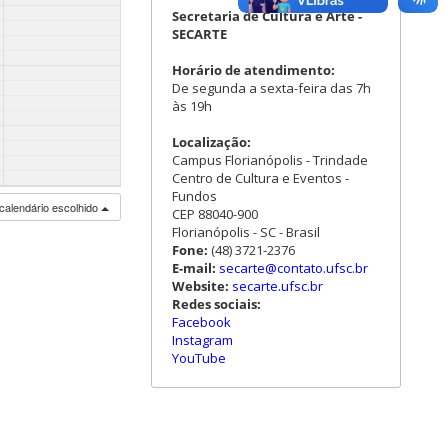
Secretaria de Cultura e Arte -
SECARTE
Horário de atendimento:
De segunda a sexta-feira das 7h
às 19h
Localização:
Campus Florianópolis - Trindade
Centro de Cultura e Eventos -
Fundos
calendário escolhido
CEP 88040-900
Florianópolis - SC - Brasil
Fone:
(48) 3721-2376
E-mail:
secarte@contato.ufsc.br
Website:
secarte.ufsc.br
Redes sociais:
Facebook
Instagram
YouTube