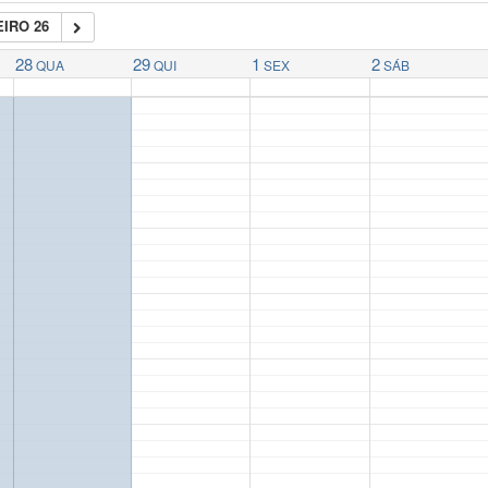
IRO 26
28
29
1
2
QUA
QUI
SEX
SÁB