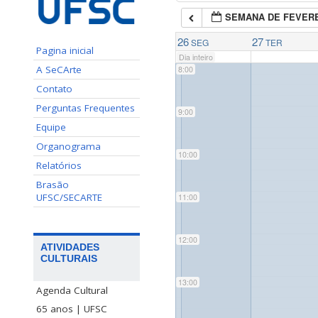
SEMANA DE FEVERE
7:00
26
27
SEG
TER
Pagina inicial
Dia inteiro
A SeCArte
8:00
Contato
Perguntas Frequentes
9:00
Equipe
Organograma
10:00
Relatórios
Brasão
UFSC/SECARTE
11:00
12:00
ATIVIDADES
CULTURAIS
13:00
Agenda Cultural
65 anos | UFSC