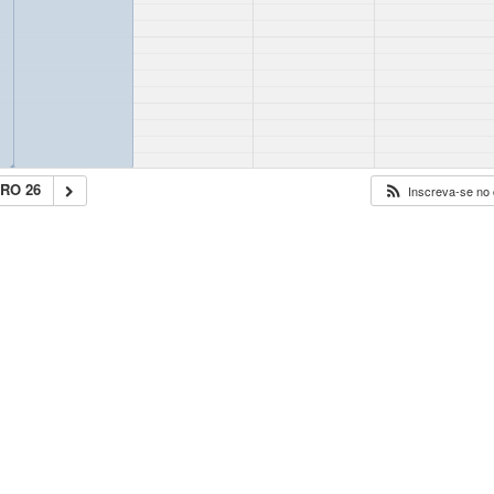
◢
RO 26
Inscreva-se no 