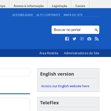
cipe
Acesso à informação
Legislação
Canais
ACESSIBILIDADE
ALTO CONTRASTE
MAPA DO SITE
Área Restrita
Administradores do Site
English version
Access our English website here
TeleFlex