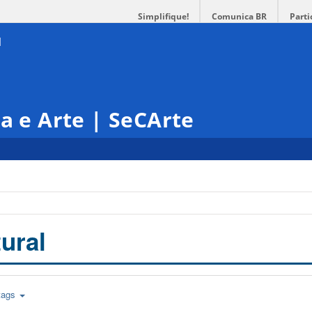
Simplifique!
Comunica BR
Parti
◤
Edital Bolsa
Cultura 2024
ra e Arte | SeCArte
ural
tags