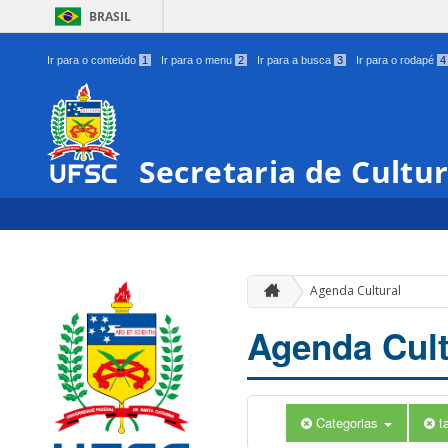
BRASIL
Ir para o conteúdo
1
Ir para o menu
2
Ir para a busca
3
Ir para o rodapé
4
Secretaria de Cultu
Agenda Cultural
Agenda Cult
Categorias
t