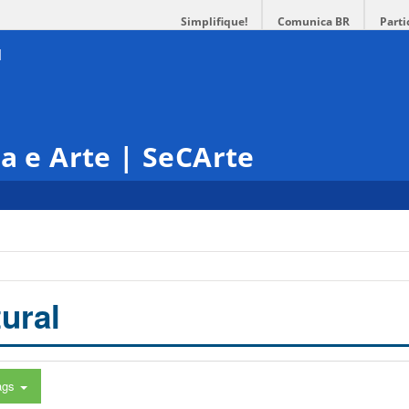
Simplifique!
Comunica BR
Parti
ra e Arte | SeCArte
ural
ags