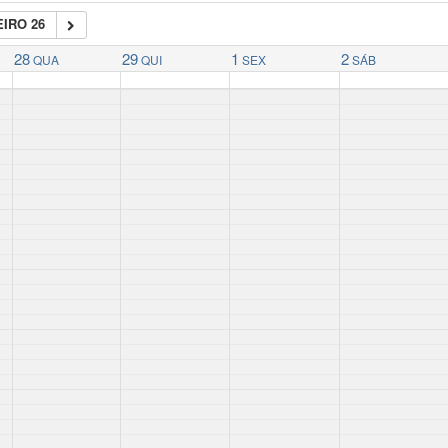
IRO 26
28
29
1
2
QUA
QUI
SEX
SÁB