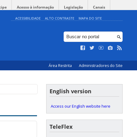
cipe
Acesso à informação
Legislação
Canais
ACESSIBILIDADE
ALTO CONTRASTE
MAPA DO SITE
Área Restrita
Administradores do Site
English version
Access our English website here
TeleFlex