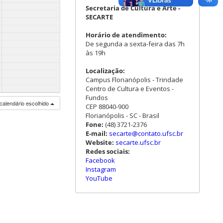
Secretaria de Cultura e Arte -
SECARTE
Horário de atendimento:
De segunda a sexta-feira das 7h
às 19h
Localização:
Campus Florianópolis - Trindade
Centro de Cultura e Eventos -
Fundos
calendário escolhido
CEP 88040-900
Florianópolis - SC - Brasil
Fone:
(48) 3721-2376
E-mail:
secarte@contato.ufsc.br
Website:
secarte.ufsc.br
Redes sociais:
Facebook
Instagram
YouTube