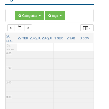
Categorias
tags
26
27
28
29
1
2
3
TER
QUA
QUI
SEX
SÁB
DOM
SEG
Dia
inteiro
0:00
1:00
2:00
3:00