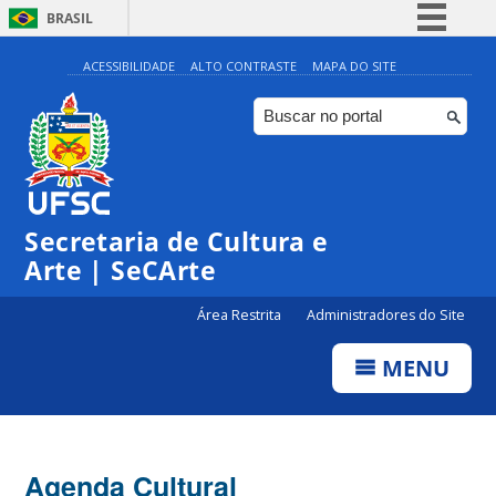
BRASIL
Simplifique!
ACESSIBILIDADE
ALTO CONTRASTE
MAPA DO SITE
Comunica BR
Participe
Acesso à informação
Legislação
Secretaria de Cultura e
Canais
Arte | SeCArte
Área Restrita
Administradores do Site
MENU
Agenda Cultural