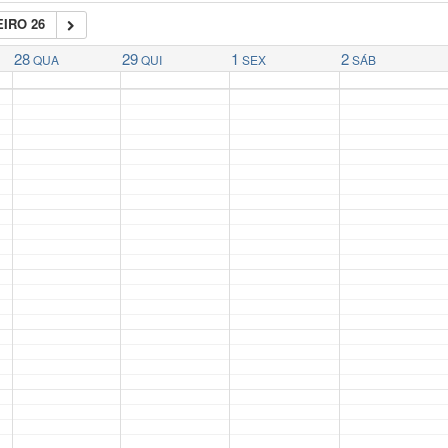
IRO 26
28
29
1
2
QUA
QUI
SEX
SÁB