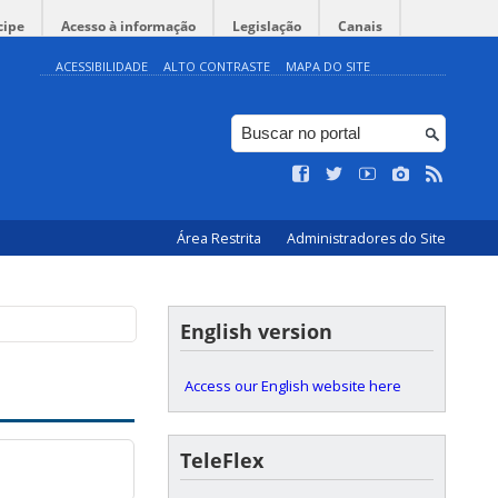
cipe
Acesso à informação
Legislação
Canais
ACESSIBILIDADE
ALTO CONTRASTE
MAPA DO SITE
Área Restrita
Administradores do Site
English version
Access our English website here
TeleFlex