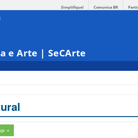
Simplifique!
Comunica BR
Parti
ra e Arte | SeCArte
ural
ags