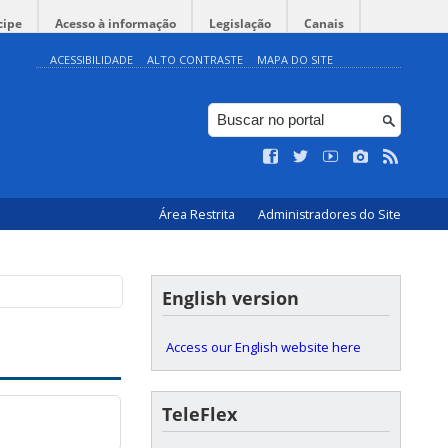
cipe
Acesso à informação
Legislação
Canais
ACESSIBILIDADE
ALTO CONTRASTE
MAPA DO SITE
◤
Exposição | “Onde
voam os vaga-
lumes: desenho a
lápis, aquarela e
aguadas de
nanquim de MC
Coelho”
@Hall do
Auditório |
Biblioteca
Universitária - BU
Área Restrita
Administradores do Site
English version
Access our English website here
TeleFlex