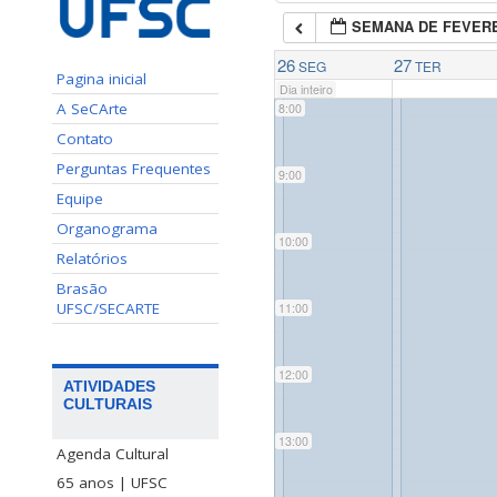
SEMANA DE FEVERE
7:00
26
27
SEG
TER
Pagina inicial
Dia inteiro
A SeCArte
8:00
Contato
Perguntas Frequentes
9:00
Equipe
Organograma
10:00
Relatórios
Brasão
UFSC/SECARTE
11:00
12:00
ATIVIDADES
CULTURAIS
13:00
Agenda Cultural
65 anos | UFSC