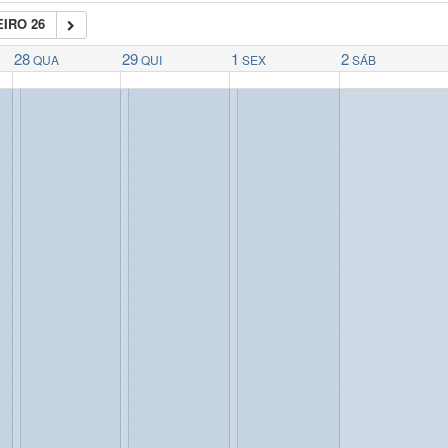
IRO 26
28
29
1
2
QUA
QUI
SEX
SÁB