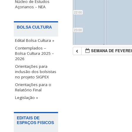
Núcleo de Estudos
Açorianos – NEA
22:00
BOLSA CULTURA
23:00
Edital Bolsa Cultura »
◢
◢
Contemplados –
SEMANA DE FEVEREI
Bolsa Cultura 2025 –
2026
Orientações para
inclusão dos bolsistas
no projeto SIGPEX
Orientações para o
Relatório Final
Legislação »
EDITAIS DE
ESPAÇOS FISICOS