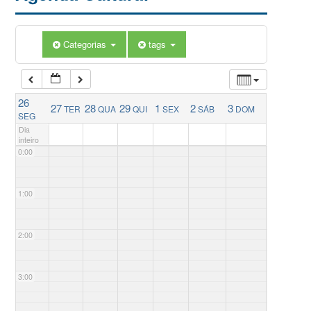
Categorias
tags
26
27
28
29
1
2
3
TER
QUA
QUI
SEX
SÁB
DOM
SEG
Dia
inteiro
0:00
1:00
2:00
3:00