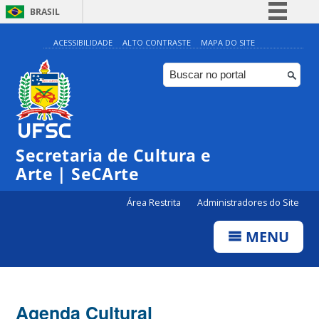
BRASIL
Simplifique!
ACESSIBILIDADE
ALTO CONTRASTE
MAPA DO SITE
Comunica BR
Participe
Acesso à informação
Legislação
Secretaria de Cultura e
Canais
Arte | SeCArte
Área Restrita
Administradores do Site
MENU
Agenda Cultural