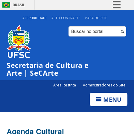
BRASIL
Simplifique!
ACESSIBILIDADE
ALTO CONTRASTE
MAPA DO SITE
Comunica BR
Participe
Acesso à informação
Legislação
Secretaria de Cultura e
Canais
Arte | SeCArte
Área Restrita
Administradores do Site
MENU
Agenda Cultural