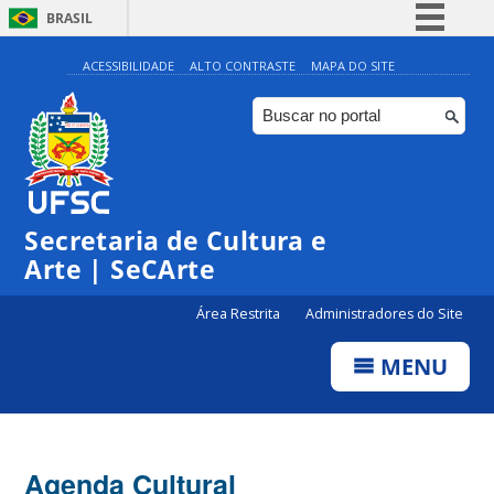
BRASIL
Simplifique!
ACESSIBILIDADE
ALTO CONTRASTE
MAPA DO SITE
Comunica BR
Participe
Acesso à informação
Legislação
Secretaria de Cultura e
Canais
Arte | SeCArte
Área Restrita
Administradores do Site
MENU
Agenda Cultural