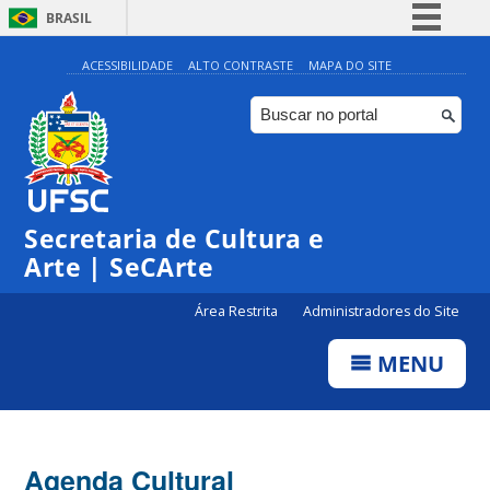
BRASIL
Simplifique!
ACESSIBILIDADE
ALTO CONTRASTE
MAPA DO SITE
Comunica BR
Participe
Acesso à informação
Legislação
Secretaria de Cultura e
Canais
Arte | SeCArte
Área Restrita
Administradores do Site
MENU
Agenda Cultural