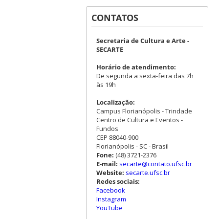
CONTATOS
Secretaria de Cultura e Arte -
SECARTE
Horário de atendimento:
De segunda a sexta-feira das 7h
às 19h
Localização:
Campus Florianópolis - Trindade
Centro de Cultura e Eventos -
Fundos
CEP 88040-900
Florianópolis - SC - Brasil
Fone:
(48) 3721-2376
E-mail:
secarte@contato.ufsc.br
Website:
secarte.ufsc.br
Redes sociais:
Facebook
Instagram
YouTube