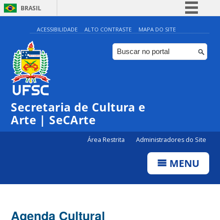
BRASIL
Simplifique!
ACESSIBILIDADE
ALTO CONTRASTE
MAPA DO SITE
Comunica BR
Participe
Acesso à informação
◤
◤
◤
◤
Legislação
0:00
Edital
Edital
Edital
Edital
Bolsa
|
Bolsa
Bolsa
Secretaria de Cultura e
Canais
Cultura
Centr
Cultura
Cultura
2024
o de
2024
2024
Arte | SeCArte
1:00
Cultur
a de
Event
Área Restrita
Administradores do Site
os –
2:00
Exter
no
MENU
3:00
4:00
Agenda Cultural