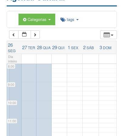
5:00
Categorias
tags
6:00
26
27
28
29
1
2
3
TER
QUA
QUI
SEX
SÁB
DOM
7:00
SEG
Dia
inteiro
8:00
9:00
10:00
11:00