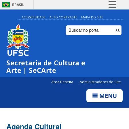
BRASIL
Simplifique!
ACESSIBILIDADE
ALTO CONTRASTE
MAPA DO SITE
Comunica BR
Participe
Acesso à informação
Legislação
Secretaria de Cultura e
Canais
Arte | SeCArte
Área Restrita
Administradores do Site
MENU
Agenda Cultural