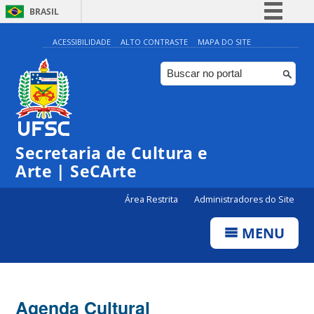
BRASIL
Simplifique!
ACESSIBILIDADE
ALTO CONTRASTE
MAPA DO SITE
Comunica BR
Participe
Acesso à informação
Legislação
0:00
Secretaria de Cultura e
Canais
Arte | SeCArte
1:00
Área Restrita
Administradores do Site
2:00
MENU
3:00
4:00
Agenda Cultural