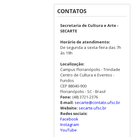
CONTATOS
Secretaria de Cultura e Arte -
SECARTE
Horário de atendimento:
De segunda a sexta-feira das 7h
às 19h
Localização:
Campus Florianópolis - Trindade
Centro de Cultura e Eventos -
Fundos
CEP 88040-900
Florianópolis - SC - Brasil
Fone:
(48) 3721-2376
E-mail:
secarte@contato.ufsc.br
Website:
secarte.ufsc.br
Redes sociais:
Facebook
Instagram
YouTube