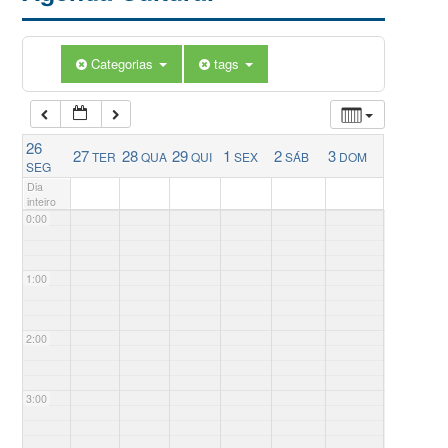
Categorias
tags
26
27
28
29
1
2
3
TER
QUA
QUI
SEX
SÁB
DOM
SEG
Dia
inteiro
0:00
1:00
2:00
3:00