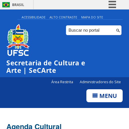
BRASIL
Simplifique!
ACESSIBILIDADE
ALTO CONTRASTE
MAPA DO SITE
Comunica BR
Participe
Acesso à informação
Legislação
Secretaria de Cultura e
Canais
Arte | SeCArte
Área Restrita
Administradores do Site
MENU
Agenda Cultural