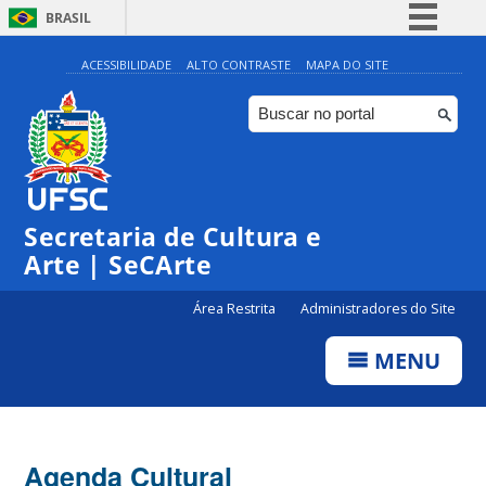
BRASIL
Simplifique!
ACESSIBILIDADE
ALTO CONTRASTE
MAPA DO SITE
Comunica BR
Participe
Acesso à informação
Legislação
0:00
Secretaria de Cultura e
Canais
Arte | SeCArte
1:00
Área Restrita
Administradores do Site
2:00
MENU
3:00
4:00
Agenda Cultural