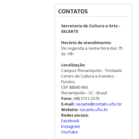
CONTATOS
Secretaria de Cultura e Arte -
SECARTE
Horário de atendimento:
De segunda a sexta-feira das 7h
às 19h
Localização:
Campus Florianópolis - Trindade
Centro de Cultura e Eventos -
Fundos
CEP 88040-900
Florianópolis - SC - Brasil
Fone:
(48) 3721-2376
E-mail:
secarte@contato.ufsc.br
Website:
secarte.ufsc.br
Redes sociais:
Facebook
Instagram
YouTube