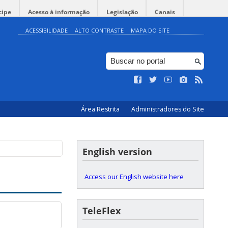
cipe
Acesso à informação
Legislação
Canais
ACESSIBILIDADE
ALTO CONTRASTE
MAPA DO SITE
◤
Inscrições | Projeto
12:30
Área Restrita
Administradores do Site
English version
Access our English website here
TeleFlex