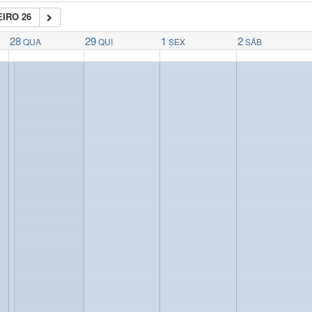
IRO 26
28
29
1
2
QUA
QUI
SEX
SÁB