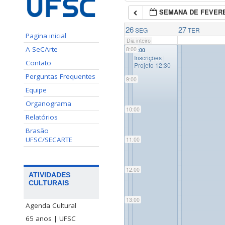
SEMANA DE FEVERE
7:00
26
27
SEG
TER
Pagina inicial
Dia inteiro
A SeCArte
8:00
8:00
Inscrições |
Contato
Projeto 12:30
Perguntas Frequentes
9:00
Equipe
Organograma
10:00
Relatórios
Brasão
UFSC/SECARTE
11:00
12:00
ATIVIDADES
CULTURAIS
13:00
Agenda Cultural
65 anos | UFSC