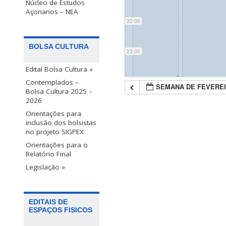
Núcleo de Estudos
Açorianos – NEA
22:00
BOLSA CULTURA
23:00
Edital Bolsa Cultura »
◢
◢
Contemplados –
SEMANA DE FEVEREI
Bolsa Cultura 2025 –
2026
Orientações para
inclusão dos bolsistas
no projeto SIGPEX
Orientações para o
Relatório Final
Legislação »
EDITAIS DE
ESPAÇOS FISICOS