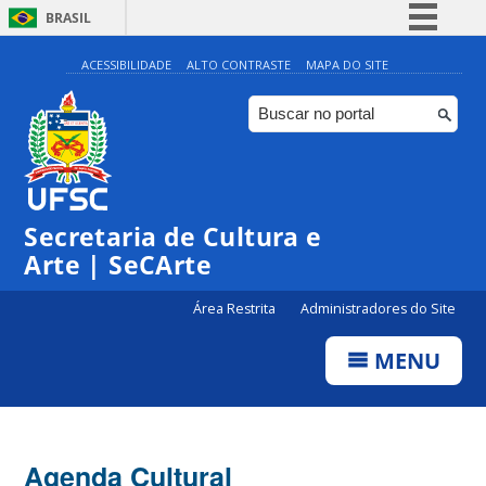
BRASIL
Simplifique!
ACESSIBILIDADE
ALTO CONTRASTE
MAPA DO SITE
Comunica BR
Participe
Acesso à informação
Legislação
Secretaria de Cultura e
Canais
Arte | SeCArte
Área Restrita
Administradores do Site
MENU
Agenda Cultural